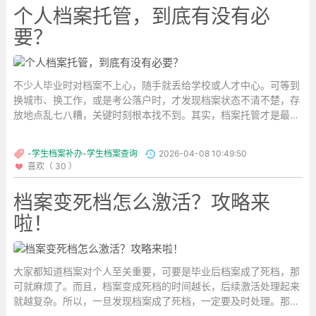
个人档案托管，到底有没有必
要？
不少人毕业时对档案不上心，随手就丢给学校或人才中心。可等到
换城市、换工作，或是考公落户时，才发现档案状态不清不楚，存
放地点乱七八糟，关键时刻根本找不到。其实，档案托管才是最稳
妥的办法。不管过多久，只要按流程操作，档案都能妥妥地存
好。...
-学生档案补办-学生档案查询
2026-04-08 10:49:50
喜欢（ 30 ）
档案变死档怎么激活？攻略来
啦！
大家都知道档案对个人至关重要，可要是毕业后档案成了死档，那
可就麻烦了。而且，档案变成死档的时间越长，后续激活处理起来
就越复杂。所以，一旦发现档案成了死档，一定要及时处理。那毕
业后档案成了死档该怎么激活呢？下面就给大家详细说说。...