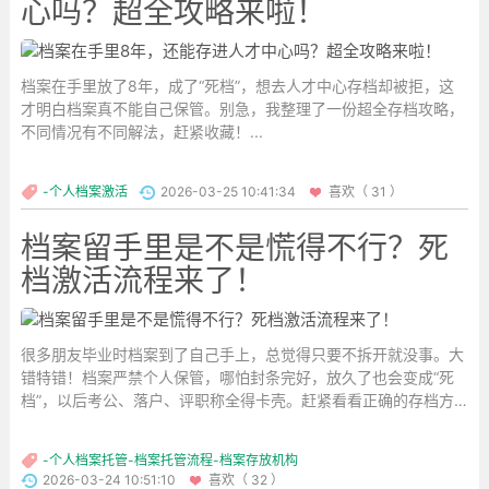
心吗？超全攻略来啦！
档案在手里放了8年，成了“死档”，想去人才中心存档却被拒，这
才明白档案真不能自己保管。别急，我整理了一份超全存档攻略，
不同情况有不同解法，赶紧收藏！...
-个人档案激活
2026-03-25 10:41:34
喜欢（ 31 ）
档案留手里是不是慌得不行？死
档激活流程来了！
很多朋友毕业时档案到了自己手上，总觉得只要不拆开就没事。大
错特错！档案严禁个人保管，哪怕封条完好，放久了也会变成“死
档”，以后考公、落户、评职称全得卡壳。赶紧看看正确的存档方
式，别等用时才后悔！...
-个人档案托管-档案托管流程-档案存放机构
2026-03-24 10:51:10
喜欢（ 32 ）