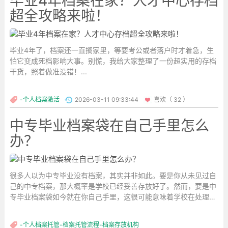
毕业4年档案在家？人才中心存档
超全攻略来啦！
毕业4年了，档案还一直搁家里，等要考公或者落户时才着急，生
怕它变成死档影响大事。别慌，我给大家整理了一份超实用的存档
干货，照着做准没错！...
-个人档案激活
2026-03-11 09:33:44
喜欢（ 32 ）
中专毕业档案袋在自己手里怎么
办？
很多人以为中专毕业没有档案，其实并非如此。要是你从未见过自
己的中专档案，那大概率是学校已经妥善存放好了。然而，要是中
专毕业档案袋如今就在你自己手里，这很可能意味着学校在处理档
案时不够负责，把难题抛给了你。今天咱们就重点聊聊，中专毕业
档案袋在自己手里时该怎么处理，又该存到哪里去。...
-个人档案托管-档案托管流程-档案存放机构