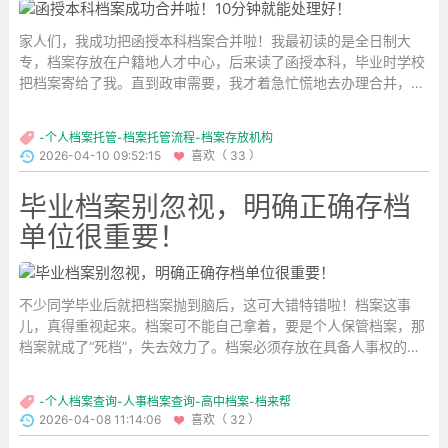
家人们，我成功把函授本科档案合并啦！我最初读的是全日制大
专，档案存放在户籍地人才中心，后来读了函授本科，毕业时学校
把档案寄给了我。直到政审需要，我才着急忙慌地去办理合并，好
在最终顺利完成。...
-个人档案托管-档案托管流程-档案存放机构
2026-04-10 09:52:15
喜欢（ 33 ）
毕业档案别忽视，明确正确存档
单位很重要！
不少同学毕业后就把档案抛到脑后，这可大错特错啦！档案这事
儿，真得重视起来。档案可不能自己拿着，要是个人保管档案，那
档案就成了“死档”，失去效力了。档案必须存放在具备人事权的单
位，比如人才市场、国企事业单位等。...
-个人档案查询-人事档案查询-高中档案-档来帮
2026-04-08 11:14:06
喜欢（ 32 ）