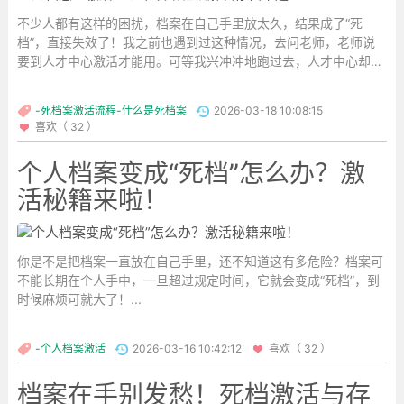
不少人都有这样的困扰，档案在自己手里放太久，结果成了“死
档”，直接失效了！我之前也遇到过这种情况，去问老师，老师说
要到人才中心激活才能用。可等我兴冲冲地跑过去，人才中心却明
确表示不接收个人自带的档案，这可把我急坏了，卡在中间完全不
知道该怎么办。不过别担心，今天我就把正确的死档激活存档流程
-死档案激活流程-什么是死档案
2026-03-18 10:08:15
分享给大家。...
喜欢（ 32 ）
个人档案变成“死档”怎么办？激
活秘籍来啦！
你是不是把档案一直放在自己手里，还不知道这有多危险？档案可
不能长期在个人手中，一旦超过规定时间，它就会变成“死档”，到
时候麻烦可就大了！...
-个人档案激活
2026-03-16 10:42:12
喜欢（ 32 ）
档案在手别发愁！死档激活与存