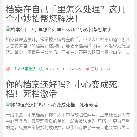
档案在自己手里怎么处理？这几
个小妙招帮您解决！
档案管理这事儿，常常被大家抛在脑后，不少人压根不知道该怎么
妥善安置自己的档案。结果呢，等要用档案的时候，才发现处处受
限。其实，不管是考公务员、研究生，还是入职国企事业单位、评
职称、考证，甚至在一些城市落户，档案的处理和管理都起着关键
作用。要是档案在自己手里，别慌，下面有几个实用小妙招。...
-个人档案激活
2026-03-11 10:48:27
喜欢（ 33 ）
你的档案还好吗？小心变成死
档！死档激活
一般来说，如果档案在你个人手中存放超过两年，且未托管到人才
中心等具备档案管理资质的单位，就会被认定为“死档”。 更为严重
的是，只要档案被拆封或破损，即使只存放了一天，也会立即失
效！ 这是因为档案属于机密材料，必须由具有资质的单位进行全程